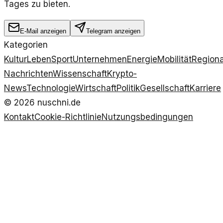
Tages zu bieten.
E-Mail anzeigen
Telegram anzeigen
Kategorien
Kultur
Leben
Sport
Unternehmen
Energie
Mobilität
Regiona
Nachrichten
Wissenschaft
Krypto-
News
Technologie
Wirtschaft
Politik
Gesellschaft
Karriere
©
2026
nuschni.de
Kontakt
Cookie-Richtlinie
Nutzungsbedingungen