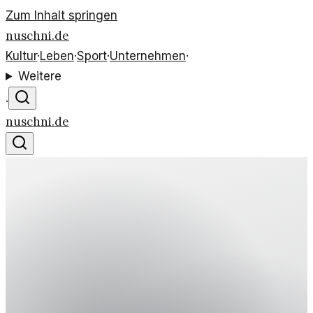
Zum Inhalt springen
nuschni.de
Kultur
·
Leben
·
Sport
·
Unternehmen
·
Weitere
·
nuschni.de