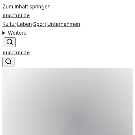
Zum Inhalt springen
nuschni.de
Kultur
·
Leben
·
Sport
·
Unternehmen
·
Weitere
·
nuschni.de