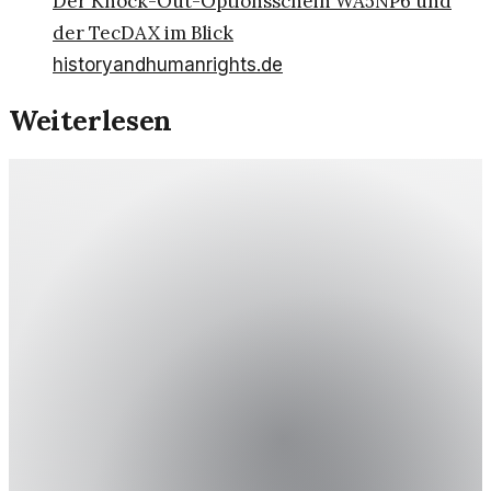
Der Knock-Out-Optionsschein WA5NP6 und
der TecDAX im Blick
historyandhumanrights.de
Weiterlesen