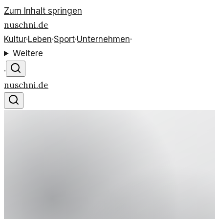
Zum Inhalt springen
nuschni.de
Kultur
·
Leben
·
Sport
·
Unternehmen
·
Weitere
·
nuschni.de