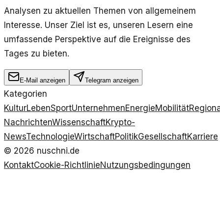
Analysen zu aktuellen Themen von allgemeinem
Interesse. Unser Ziel ist es, unseren Lesern eine
umfassende Perspektive auf die Ereignisse des
Tages zu bieten.
E-Mail anzeigen
Telegram anzeigen
Kategorien
Kultur
Leben
Sport
Unternehmen
Energie
Mobilität
Regiona
Nachrichten
Wissenschaft
Krypto-
News
Technologie
Wirtschaft
Politik
Gesellschaft
Karriere
©
2026
nuschni.de
Kontakt
Cookie-Richtlinie
Nutzungsbedingungen