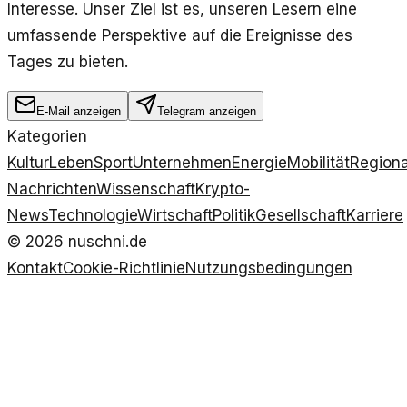
Interesse. Unser Ziel ist es, unseren Lesern eine
umfassende Perspektive auf die Ereignisse des
Tages zu bieten.
E-Mail anzeigen
Telegram anzeigen
Kategorien
Kultur
Leben
Sport
Unternehmen
Energie
Mobilität
Regiona
Nachrichten
Wissenschaft
Krypto-
News
Technologie
Wirtschaft
Politik
Gesellschaft
Karriere
©
2026
nuschni.de
Kontakt
Cookie-Richtlinie
Nutzungsbedingungen