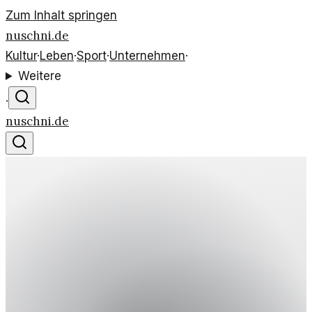
Zum Inhalt springen
nuschni.de
Kultur
·
Leben
·
Sport
·
Unternehmen
·
Weitere
·
nuschni.de