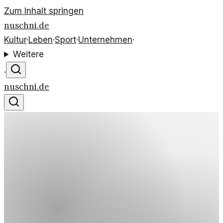
Zum Inhalt springen
nuschni.de
Kultur
·
Leben
·
Sport
·
Unternehmen
·
Weitere
·
nuschni.de